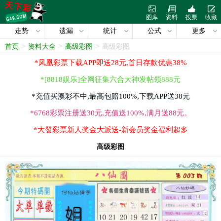
图库
资料
投票
收藏
走势
遗漏
统计
公式
更多
>
>
>
首页
资料大全
高级彩图
高级彩图
*凤凰彩票下载APP即送28元,首日存款优惠38%
*[8818娱乐]全网征集六合大神发帖领888元
*充值买澳彩不中,最高包赔100%,下载APP送38元
*6768彩票注册送30元,充值送100%,满月送88元。
*大發彩票新人奖金大派送-新会员奖金福利超多
高级彩图