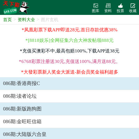
图库
资料
投票
收藏
>
>
首页
资料大全
图片玄机
*凤凰彩票下载APP即送28元,首日存款优惠38%
*[8818娱乐]全网征集六合大神发帖领888元
*充值买澳彩不中,最高包赔100%,下载APP送38元
*6768彩票注册送30元,充值送100%,满月送88元。
*大發彩票新人奖金大派送-新会员奖金福利超多
086期:香港商报C
086期:读者论坛
086期:新版跑狗图
086期:金旺旺信箱
086期:大陆版六合皇