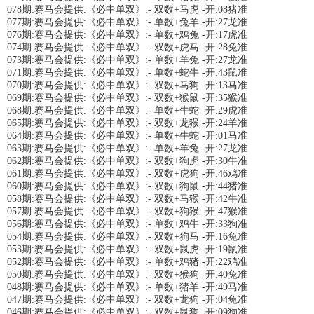
078期:赛马会提供:《必中单双》:- 双数+马虎 -开:08猪准
077期:赛马会提供:《必中单双》:- 单数+兔羊 -开:27龙准
076期:赛马会提供:《必中单双》:- 单数+鸡兔 -开:17虎准
074期:赛马会提供:《必中单双》:- 双数+虎马 -开:28兔准
073期:赛马会提供:《必中单双》:- 单数+羊兔 -开:27龙准
071期:赛马会提供:《必中单双》:- 单数+蛇牛 -开:43鼠准
070期:赛马会提供:《必中单双》:- 双数+马狗 -开:13马准
069期:赛马会提供:《必中单双》:- 双数+猴鼠 -开:35猴准
068期:赛马会提供:《必中单双》:- 单数+牛蛇 -开:29虎准
065期:赛马会提供:《必中单双》:- 双数+龙猴 -开:24羊准
064期:赛马会提供:《必中单双》:- 单数+牛蛇 -开:01马准
063期:赛马会提供:《必中单双》:- 单数+羊兔 -开:27龙准
062期:赛马会提供:《必中单双》:- 双数+狗虎 -开:30牛准
061期:赛马会提供:《必中单双》:- 双数+虎狗 -开:46鸡准
060期:赛马会提供:《必中单双》:- 双数+狗鼠 -开:44猪准
058期:赛马会提供:《必中单双》:- 双数+马猴 -开:42牛准
057期:赛马会提供:《必中单双》:- 双数+狗猴 -开:47猴准
056期:赛马会提供:《必中单双》:- 单数+鸡牛 -开:33狗准
054期:赛马会提供:《必中单双》:- 双数+狗马 -开:16兔准
053期:赛马会提供:《必中单双》:- 双数+鼠虎 -开:19鼠准
052期:赛马会提供:《必中单双》:- 单数+鸡猪 -开:22鸡准
050期:赛马会提供:《必中单双》:- 双数+猴狗 -开:40兔准
048期:赛马会提供:《必中单双》:- 单数+猪羊 -开:49马准
047期:赛马会提供:《必中单双》:- 双数+龙狗 -开:04兔准
046期:赛马会提供:《必中单双》:- 双数+鼠狗 -开:09狗准