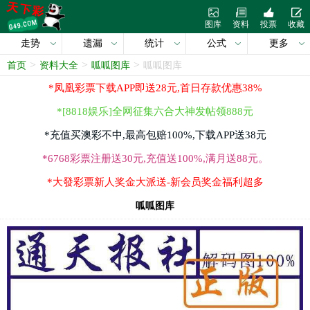
图库
资料
投票
收藏
走势
遗漏
统计
公式
更多
>
>
>
首页
资料大全
呱呱图库
呱呱图库
*凤凰彩票下载APP即送28元,首日存款优惠38%
*[8818娱乐]全网征集六合大神发帖领888元
*充值买澳彩不中,最高包赔100%,下载APP送38元
*6768彩票注册送30元,充值送100%,满月送88元。
*大發彩票新人奖金大派送-新会员奖金福利超多
呱呱图库