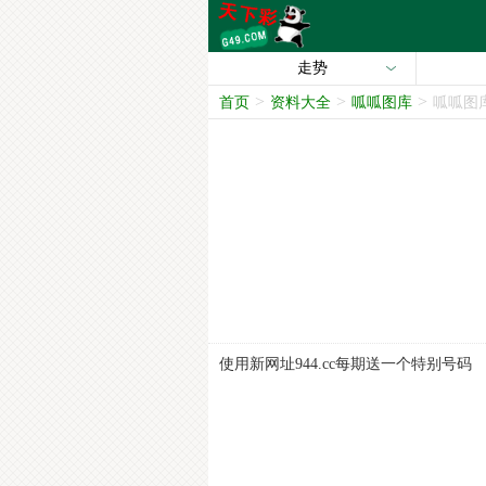
走势
>
>
>
首页
资料大全
呱呱图库
呱呱图
使用新网址944.cc每期送一个特别号码