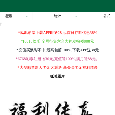
遗漏
统计
公式
库
*凤凰彩票下载APP即送28元,首日存款优惠38%
*[8818娱乐]全网征集六合大神发帖领888元
*充值买澳彩不中,最高包赔100%,下载APP送38元
*6768彩票注册送30元,充值送100%,满月送88元。
*大發彩票新人奖金大派送-新会员奖金福利超多
呱呱图库